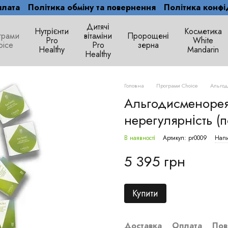
плата
Політика обміну та повернення
Політика конфі
Дитячі
Нутрієнти
Косметика
грами
вітаміни
Пророщені
Рro
White
oice
Pro
зерна
Healthy
Mandarin
Healthy
Головна
Програми Choice
Альгод
Альгодисменорея 
нерегулярність (п
В наявності
Артикул: pr0009
Напи
5 395 грн
Купити
Доставка
Оплата
Пов