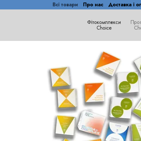
Всі товари
Про нас
Доставка і о
Перейти до основного контенту
Фітокомплекси
Про
Сhoice
Ch