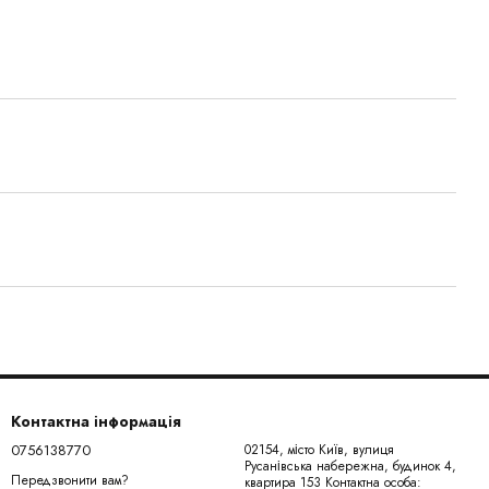
Контактна інформація
0756138770
02154, місто Київ, вулиця
Русанівська набережна, будинок 4,
Передзвонити вам?
квартира 153 Контактна особа: