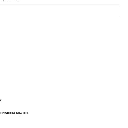
к.
апиваючи водою.