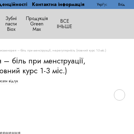
денційності
Контактна інформація
Укр
Рус
Вхід
Зубні
Продукція
ВСЕ
пасти
Green
ІНЬШЕ
Biox
Max
исменорея – біль при менструації, нерегулярність (повний курс 1-3 міс.)
– біль при менструації,
овний курс 1-3 міс.)
сати відгук
ернення