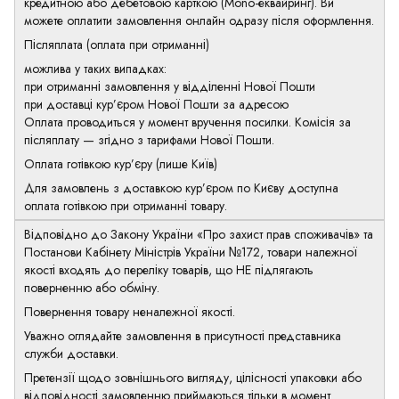
кредитною або дебетовою карткою (Mono-еквайринг). Ви
можете оплатити замовлення онлайн одразу після оформлення.
Післяплата (оплата при отриманні)
можлива у таких випадках:
при отриманні замовлення у відділенні Нової Пошти
при доставці кур’єром Нової Пошти за адресою
Оплата проводиться у момент вручення посилки. Комісія за
післяплату — згідно з тарифами Нової Пошти.
Оплата готівкою кур’єру (лише Київ)
Для замовлень з доставкою кур’єром по Києву доступна
оплата готівкою при отриманні товару.
Відповідно до Закону України «Про захист прав споживачів» та
Постанови Кабінету Міністрів України №172, товари належної
якості входять до переліку товарів, що НЕ підлягають
поверненню або обміну.
Повернення товару неналежної якості.
Уважно оглядайте замовлення в присутності представника
служби доставки.
Претензії щодо зовнішнього вигляду, цілісності упаковки або
відповідності замовленню приймаються тільки в момент