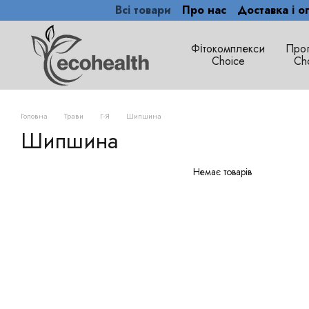
Всі товари
Про нас
Доставка і о
Перейти до основного контенту
Фітокомплекси
Про
Сhoice
Ch
Головна
Трави
Г-Я
Шипшина
Шипшина
Немає товарів