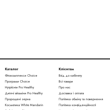
Каталог
Клієнтам
Фітокомплекси Сhoice
Вхід до кабінету
Програми Choice
Всі товари
Нутрієнти Рro Healthy
Про нас
Дитячі вітаміни Pro Healthy
Доставка і оплата
Пророщені зерна
Політика обміну та повернення
Косметика White Mandarin
Політика конфіденційності