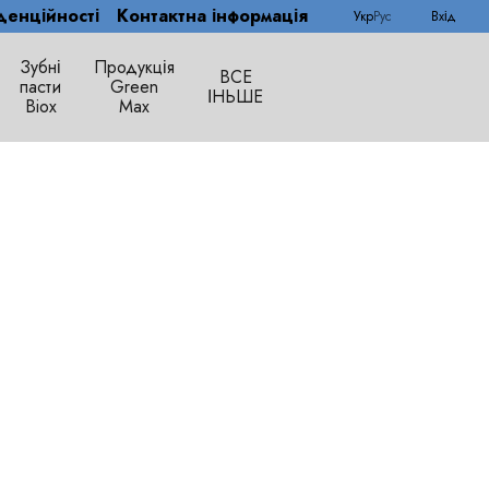
денційності
Контактна інформація
Укр
Рус
Вхід
Зубні
Продукція
ВСЕ
пасти
Green
ІНЬШЕ
Biox
Max