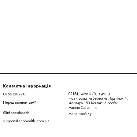
Контактна інформація
0756138770
02154, місто Київ, вулиця
Русанівська набережна, будинок 4,
Передзвонити вам?
квартира 153 Контактна особа:
Наталя Салангіна
@infoecohealth
Мапа проїзду
support@ecohealth.com.ua