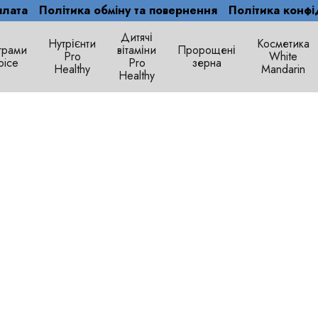
плата
Політика обміну та повернення
Політика конфі
Дитячі
Нутрієнти
Косметика
грами
вітаміни
Пророщені
Рro
White
oice
Pro
зерна
Healthy
Mandarin
Healthy