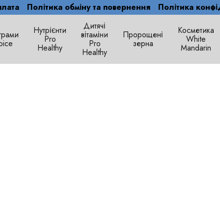
плата
Політика обміну та повернення
Політика конфі
Дитячі
Нутрієнти
Косметика
грами
вітаміни
Пророщені
Рro
White
oice
Pro
зерна
Healthy
Mandarin
Healthy