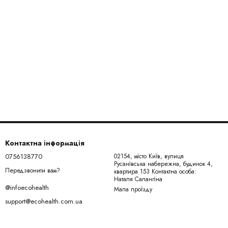
Контактна інформація
0756138770
02154, місто Київ, вулиця
Русанівська набережна, будинок 4,
Передзвонити вам?
квартира 153 Контактна особа:
Наталя Салангіна
@infoecohealth
Мапа проїзду
support@ecohealth.com.ua