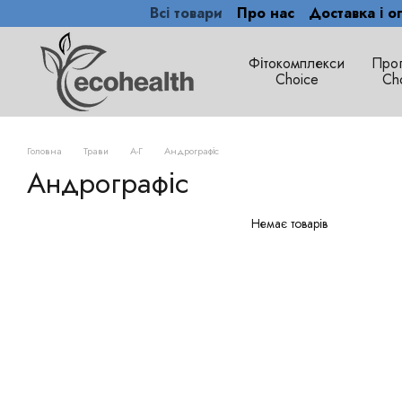
Всі товари
Про нас
Доставка і о
Перейти до основного контенту
Фітокомплекси
Про
Сhoice
Ch
Головна
Трави
А-Г
Андрографіс
Андрографіс
Немає товарів