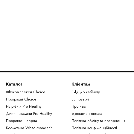
Каталог
Клієнтам
Фітокомплекси Сhoice
Вхід до кабінету
Програми Choice
Всі товари
Нутрієнти Рro Healthy
Про нас
Дитячі вітаміни Pro Healthy
Доставка і оплата
Пророщені зерна
Політика обміну та повернення
Косметика White Mandarin
Політика конфіденційності