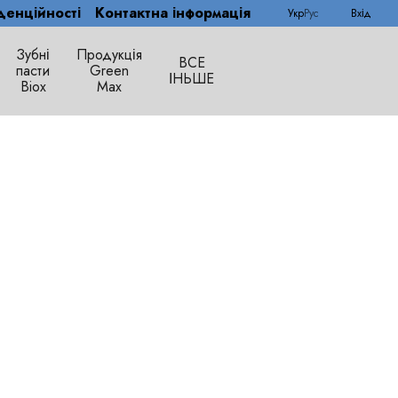
денційності
Контактна інформація
Укр
Рус
Вхід
Зубні
Продукція
ВСЕ
пасти
Green
ІНЬШЕ
Biox
Max