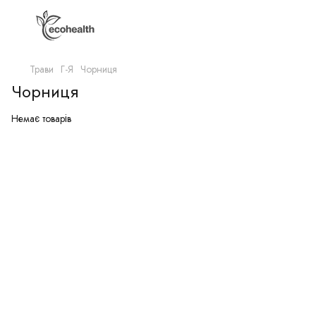
Трави
Г-Я
Чорниця
Чорниця
Немає товарів