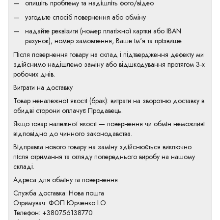
опишіть проблему та надішліть фото/відео
узгодьте спосіб повернення або обміну
надайте реквізити (номер платіжної картки або IBAN
рахунок), номер замовлення, Ваше ім'я та прізвище
Після повернення товару на склад і підтвердження дефекту ми
здійснимо надішлемо заміну або відшкодування протягом 3-х
робочих днів.
Витрати на доставку
Товар неналежної якості (брак): витрати на зворотню доставку в
обидві сторони оплачує Продавець.
Якщо товар належної якості — повернення чи обмін неможливі
відповідно до чинного законодавства.
Відправка нового товару на заміну здійснюється виключно
після отримання та огляду попереднього виробу на нашому
складі.
Адреса для обміну та повернення
Служба доставка: Нова пошта
Отримувач: ФОП Юрченко І.О.
Телефон: +380756138770