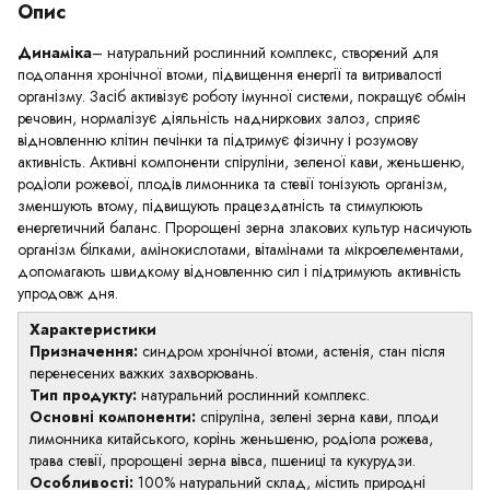
Опис
Динаміка
– натуральний рослинний комплекс, створений для
подолання хронічної втоми, підвищення енергії та витривалості
організму. Засіб активізує роботу імунної системи, покращує обмін
речовин, нормалізує діяльність надниркових залоз, сприяє
відновленню клітин печінки та підтримує фізичну і розумову
активність. Активні компоненти спіруліни, зеленої кави, женьшеню,
родіоли рожевої, плодів лимонника та стевії тонізують організм,
зменшують втому, підвищують працездатність та стимулюють
енергетичний баланс. Пророщені зерна злакових культур насичують
організм білками, амінокислотами, вітамінами та мікроелементами,
допомагають швидкому відновленню сил і підтримують активність
упродовж дня.
Характеристики
Призначення:
синдром хронічної втоми, астенія, стан після
перенесених важких захворювань.
Тип продукту:
натуральний рослинний комплекс.
Основні компоненти:
спіруліна, зелені зерна кави, плоди
лимонника китайського, корінь женьшеню, родіола рожева,
трава стевії, пророщені зерна вівса, пшениці та кукурудзи.
Особливості:
100% натуральний склад, містить природні