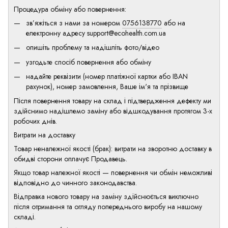
Процедура обміну або повернення:
зв’яжіться з нами за номером
0756138770
або на
електронну адресу
support@ecohealth.com.ua
опишіть проблему та надішліть фото/відео
узгодьте спосіб повернення або обміну
надайте реквізити (номер платіжної картки або IBAN
рахунок), номер замовлення, Ваше ім'я та прізвище
Після повернення товару на склад і підтвердження дефекту ми
здійснимо надішлемо заміну або відшкодування протягом 3-х
робочих днів.
Витрати на доставку
Товар неналежної якості (брак): витрати на зворотню доставку в
обидві сторони оплачує Продавець.
Якщо товар належної якості — повернення чи обмін неможливі
відповідно до чинного законодавства.
Відправка нового товару на заміну здійснюється виключно
після отримання та огляду попереднього виробу на нашому
складі.