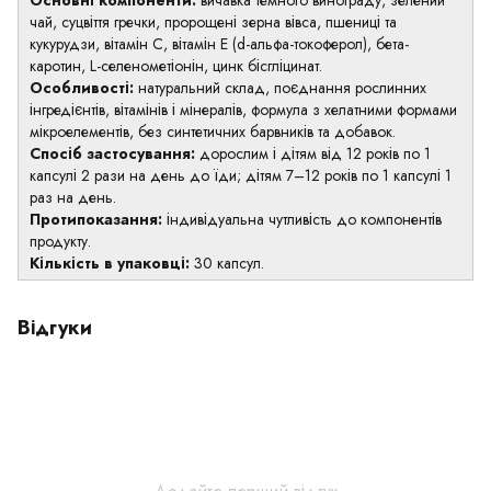
Основні компоненти:
вичавка темного винограду, зелений
чай, суцвіття гречки, пророщені зерна вівса, пшениці та
кукурудзи, вітамін С, вітамін Е (d-альфа-токоферол), бета-
каротин, L-селенометіонін, цинк бісгліцинат.
Особливості:
натуральний склад, поєднання рослинних
інгредієнтів, вітамінів і мінералів, формула з хелатними формами
мікроелементів, без синтетичних барвників та добавок.
Спосіб застосування:
дорослим і дітям від 12 років по 1
капсулі 2 рази на день до їди; дітям 7–12 років по 1 капсулі 1
раз на день.
Протипоказання:
індивідуальна чутливість до компонентів
продукту.
Кількість в упаковці:
30 капсул.
Відгуки