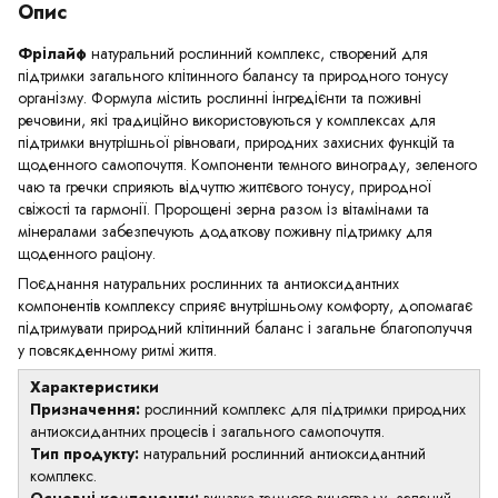
Опис
Фрілайф
натуральний рослинний комплекс, створений для
підтримки загального клітинного балансу та природного тонусу
організму. Формула містить рослинні інгредієнти та поживні
речовини, які традиційно використовуються у комплексах для
підтримки внутрішньої рівноваги, природних захисних функцій та
щоденного самопочуття. Компоненти темного винограду, зеленого
чаю та гречки сприяють відчуттю життєвого тонусу, природної
свіжості та гармонії. Пророщені зерна разом із вітамінами та
мінералами забезпечують додаткову поживну підтримку для
щоденного раціону.
Поєднання натуральних рослинних та антиоксидантних
компонентів комплексу сприяє внутрішньому комфорту, допомагає
підтримувати природний клітинний баланс і загальне благополуччя
у повсякденному ритмі життя.
Характеристики
Призначення:
рослинний комплекс для підтримки природних
антиоксидантних процесів і загального самопочуття.
Тип продукту:
натуральний рослинний антиоксидантний
комплекс.