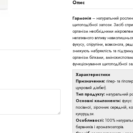
Опис
Гармонія
– натуральний рослин
щитоподібної залози. Засіб спри
організм необхідними мікроелеме
негативного впливу навколишньо
фукусу, спіруліни, вовконога, ре
знижують набряклість та підтрим
організм білками, амінокислотам
функціонування щитоподібної за
Характеристики
Призначення:
гіпер- та гіпот
цукровий діабет).
Тип продукту:
натуральний р
Основні компоненти:
фукус
посівної, зірочник середній, к
кукурудзи.
Особливості:
100% натуральн
барвників і ароматизаторів.