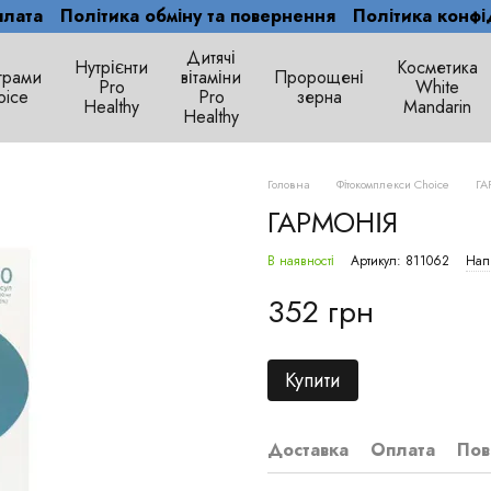
плата
Політика обміну та повернення
Політика конфі
Дитячі
Нутрієнти
Косметика
грами
вітаміни
Пророщені
Рro
White
oice
Pro
зерна
Healthy
Mandarin
Healthy
Головна
Фітокомплекси Сhoice
ГА
ГАРМОНІЯ
В наявності
Артикул: 811062
Напи
352 грн
Купити
Доставка
Оплата
Пов