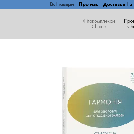
Всі товари
Про нас
Доставка і о
Перейти до основного контенту
Фітокомплекси
Про
Сhoice
Ch