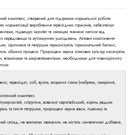
ний комплекс, створений для підтримки нормальної роботи
яє нормалізації вироблення тиреоїдних гормонів, забезпечує
нтами, підвищує імунітет та захищає тканини залози від
го середовища та аутоімунних ушкоджень. Активні компоненти
дьки, зірочника та петрушки гармонізують гормональний баланс,
ують обмінні процеси. Пророщені зерна злакових культур насичують
и, вітамінами та мікроелементами, необхідними для повноцінного
лози.
иреоз, тиреоїдит, зоб, вузли, вторинні стани (набряки, ожиріння,
ослинний комплекс.
 пухирчастий, спіруліна, вовконіг європейський, корінь редьки
орінь та листя петрушки, пророщені зерна вівса, пшениці та
ий склад, не викликає звикання, не містить синтетичних добавок,