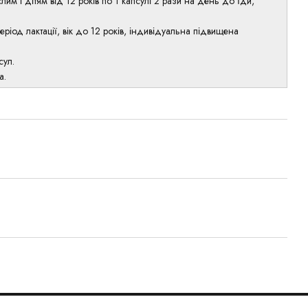
им і дітям від 12 років по 1 капсулі 2 рази на день до їди,
 період лактації, вік до 12 років, індивідуальна підвищена
сул.
а.