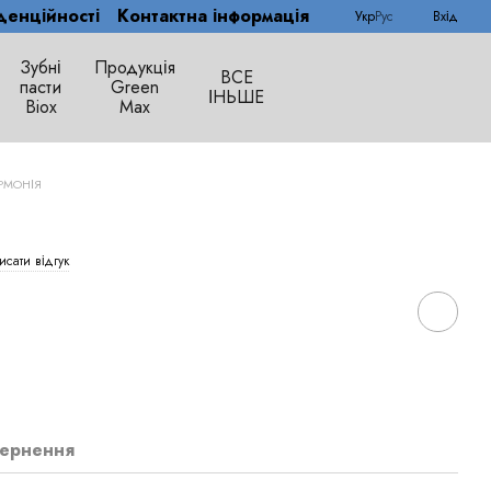
денційності
Контактна інформація
Укр
Рус
Вхід
Зубні
Продукція
ВСЕ
пасти
Green
ІНЬШЕ
Biox
Max
РМОНІЯ
сати відгук
ернення