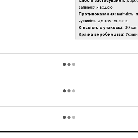
Спосіб застосування:
доросл
запиваючи водою.
Протипоказання:
вагітність,
чутливість до компонентів.
Кількість в упаковці:
30 кап
Країна виробництва:
Україн