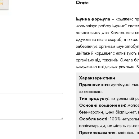
Опис
Імунна формула
– комплекс пр
нормалізує роботу імунної систем
антитоксичну дію. Компоненти к
одужанню після хвороб, а також 
забезпечує організм імуноглобул
шиїтаке й кордицепс активізують
організму від токсинів. Омела б
виведенню шкідливих речовин. Бет
Характеристики
Призначення:
аутоімунні стан
захворювань.
Тип продукту:
натуральний р
Основні компоненти:
молоз
бета-каротин, цинк бісгліцинат,
Особливості:
100% натуральни
полісахариди; не містить синте
Протипоказання:
вагітність,