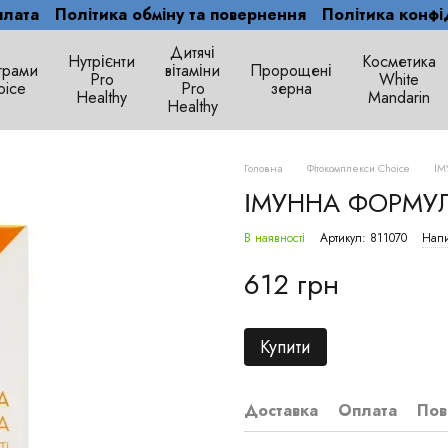
плата
Політика обміну та повернення
Політика конфі
Дитячі
Нутрієнти
Косметика
грами
вітаміни
Пророщені
Рro
White
oice
Pro
зерна
Healthy
Mandarin
Healthy
Головна
Фітокомплекси Сhoice
ІМ
ІМУННА ФОРМУ
В наявності
Артикул: 811070
Напи
612 грн
Купити
Доставка
Оплата
Пов