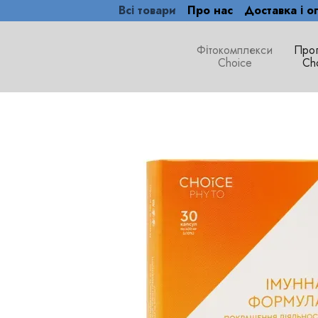
Всі товари
Про нас
Доставка і о
Перейти до основного контенту
Фітокомплекси
Про
Сhoice
Ch