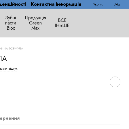
денційності
Контактна інформація
Укр
Рус
Вхід
Зубні
Продукція
ВСЕ
пасти
Green
ІНЬШЕ
Biox
Max
УННА ФОРМУЛА
ЛА
сати відгук
ернення