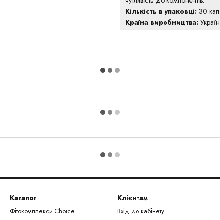
чутливість до компонентів.
Кількість в упаковці:
30 кап
Країна виробництва:
Україн
Каталог
Клієнтам
Фітокомплекси Сhoice
Вхід до кабінету