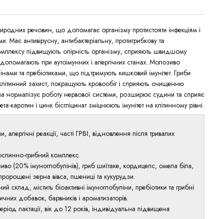
иродних речовин, що допомагає організму протистояти інфекціям і
и. Має антивірусну, антибактеріальну, протигрибкову та
омплексу підвищують опірність організму, сприяють швидшому
допомагають при аутоімунних і алергічних станах. Молозиво
інами та пребіотиками, що підтримують кишковий імунітет. Гриби
 клітинний захист, покращують кровообіг і сприяють очищенню
іла нормалізує роботу нервової системи, розширює судини та сприяє
а-каротин і цинк бісгліцинат зміцнюють імунітет на клітинному рівні.
и, алергічні реакції, часті ГРВІ, відновлення після тривалих
ослинно-грибний комплекс.
иво (20% імуноглобулінів), гриб шиїтаке, кордицепс, омела біла,
 пророщені зерна вівса, пшениці та кукурудзи.
й склад, містить біоактивні імуноглобуліни, пребіотики та грибні
тичних добавок, барвників і ароматизаторів.
 період лактації, вік до 12 років, індивідуальна підвищена