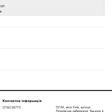
сул.
а.
Контактна інформація
0756138770
02154, місто Київ, вулиця
Русанівська набережна, будинок 4,