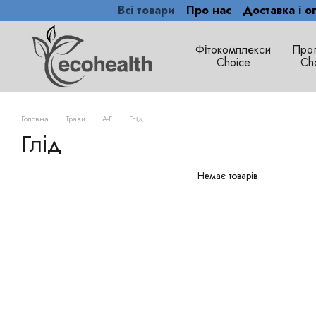
Всі товари
Про нас
Доставка і о
Перейти до основного контенту
Фітокомплекси
Про
Сhoice
Ch
Головна
Трави
А-Г
Глід
Глід
Немає товарів