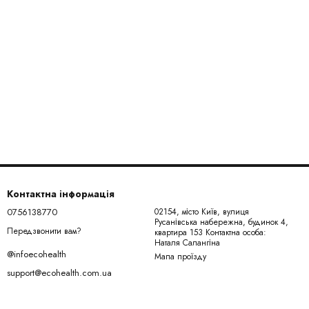
Контактна інформація
0756138770
02154, місто Київ, вулиця
Русанівська набережна, будинок 4,
Передзвонити вам?
квартира 153 Контактна особа:
Наталя Салангіна
@infoecohealth
Мапа проїзду
support@ecohealth.com.ua