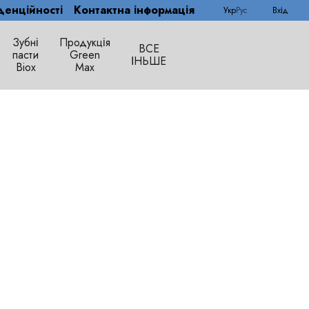
денційності
Контактна інформація
Укр
Рус
Вхід
Зубні
Продукція
ВСЕ
пасти
Green
ІНЬШЕ
Biox
Max