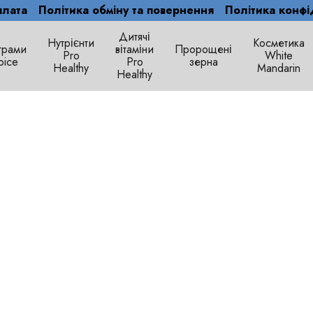
плата
Політика обміну та повернення
Політика конфі
Дитячі
Нутрієнти
Косметика
грами
вітаміни
Пророщені
Рro
White
oice
Pro
зерна
Healthy
Mandarin
Healthy