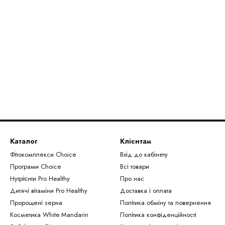
Каталог
Клієнтам
Фітокомплекси Сhoice
Вхід до кабінету
Програми Choice
Всі товари
Нутрієнти Рro Healthy
Про нас
Дитячі вітаміни Pro Healthy
Доставка і оплата
Пророщені зерна
Політика обміну та повернення
Косметика White Mandarin
Політика конфіденційності