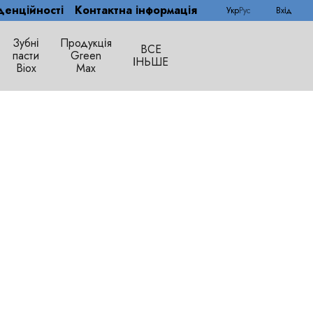
денційності
Контактна інформація
Укр
Рус
Вхід
Зубні
Продукція
ВСЕ
пасти
Green
ІНЬШЕ
Biox
Max