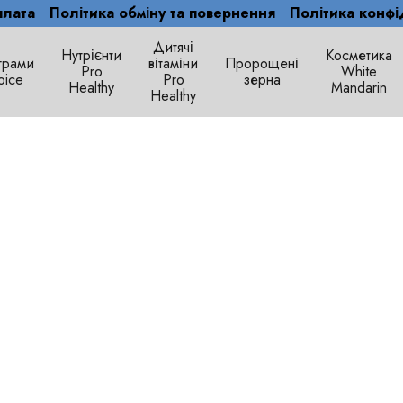
плата
Політика обміну та повернення
Політика конфі
Дитячі
Нутрієнти
Косметика
грами
вітаміни
Пророщені
Рro
White
oice
Pro
зерна
Healthy
Mandarin
Healthy