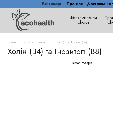
Всі товари
Про нас
Доставка і о
Перейти до основного контенту
Фітокомплекси
Про
Сhoice
Ch
Головна
Вітаміни
Вітамін B
Холін (В4) та Інозитол (В8)
Холін (В4) та Інозитол (В8)
Немає товарів