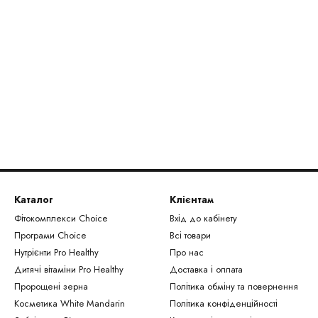
Каталог
Клієнтам
Фітокомплекси Сhoice
Вхід до кабінету
Програми Choice
Всі товари
Нутрієнти Рro Healthy
Про нас
Дитячі вітаміни Pro Healthy
Доставка і оплата
Пророщені зерна
Політика обміну та повернення
Косметика White Mandarin
Політика конфіденційності