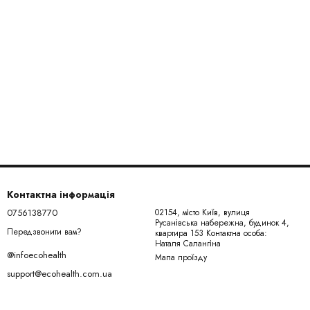
Контактна інформація
0756138770
02154, місто Київ, вулиця
Русанівська набережна, будинок 4,
Передзвонити вам?
квартира 153 Контактна особа:
Наталя Салангіна
@infoecohealth
Мапа проїзду
support@ecohealth.com.ua