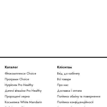
Каталог
Клієнтам
Фітокомплекси Сhoice
Вхід до кабінету
Програми Choice
Всі товари
Нутрієнти Рro Healthy
Про нас
Дитячі вітаміни Pro Healthy
Доставка і оплата
Пророщені зерна
Політика обміну та повернення
Косметика White Mandarin
Політика конфіденційності