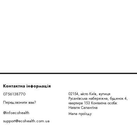
Контактна інформація
0756138770
02154, місто Київ, вулиця
Русанівська набережна, будинок 4,
Передзвонити вам?
квартира 153 Контактна особа:
Наталя Салангіна
@infoecohealth
Мапа проїзду
support@ecohealth.com.ua