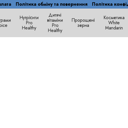
плата
Політика обміну та повернення
Політика конфі
Дитячі
Нутрієнти
Косметика
грами
вітаміни
Пророщені
Рro
White
oice
Pro
зерна
Healthy
Mandarin
Healthy