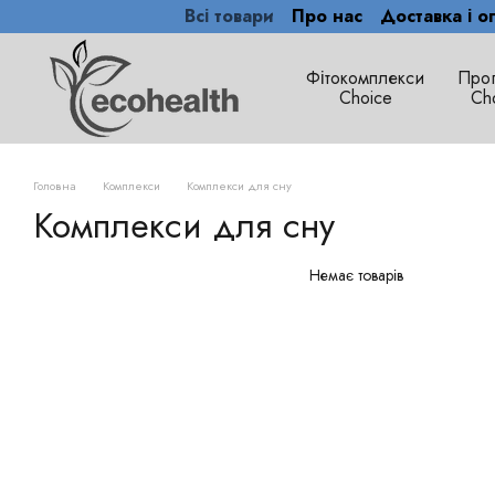
Всі товари
Про нас
Доставка і о
Перейти до основного контенту
Фітокомплекси
Про
Сhoice
Ch
Головна
Комплекси
Комплекси для сну
Комплекси для сну
Немає товарів