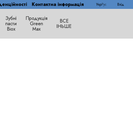
денційності
Контактна інформація
Укр
Рус
Вхід
Зубні
Продукція
ВСЕ
пасти
Green
ІНЬШЕ
Biox
Max