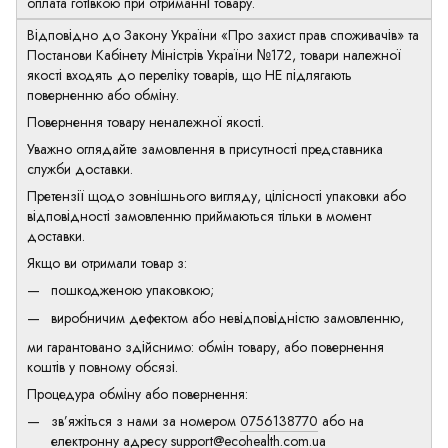
оплата готівкою при отриманні товару.
Відповідно до Закону України «Про захист прав споживачів» та
Постанови Кабінету Міністрів України №172, товари належної
якості входять до переліку товарів, що НЕ підлягають
поверненню або обміну.
Повернення товару неналежної якості.
Уважно оглядайте замовлення в присутності представника
служби доставки.
Претензії щодо зовнішнього вигляду, цілісності упаковки або
відповідності замовленню приймаються тільки в момент
доставки.
Якщо ви отримали товар з:
пошкодженою упаковкою;
виробничим дефектом або невідповідністю замовленню,
ми гарантовано здійснимо: обмін товару, або повернення
коштів у повному обсязі.
Процедура обміну або повернення:
зв’яжіться з нами за номером
0756138770
або на
електронну адресу
support@ecohealth.com.ua