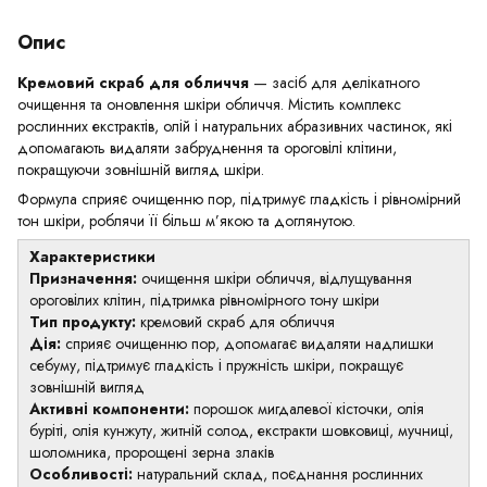
Опис
Кремовий скраб для обличчя
— засіб для делікатного
очищення та оновлення шкіри обличчя. Містить комплекс
рослинних екстрактів, олій і натуральних абразивних частинок, які
допомагають видаляти забруднення та ороговілі клітини,
покращуючи зовнішній вигляд шкіри.
Формула сприяє очищенню пор, підтримує гладкість і рівномірний
тон шкіри, роблячи її більш м’якою та доглянутою.
Характеристики
Призначення:
очищення шкіри обличчя, відлущування
ороговілих клітин, підтримка рівномірного тону шкіри
Тип продукту:
кремовий скраб для обличчя
Дія:
сприяє очищенню пор, допомагає видаляти надлишки
себуму, підтримує гладкість і пружність шкіри, покращує
зовнішній вигляд
Активні компоненти:
порошок мигдалевої кісточки, олія
буріті, олія кунжуту, житній солод, екстракти шовковиці, мучниці,
шоломника, пророщені зерна злаків
Особливості:
натуральний склад, поєднання рослинних