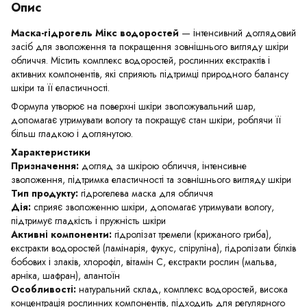
Опис
Маска-гідрогель Мікс водоростей
— інтенсивний доглядовий
засіб для зволоження та покращення зовнішнього вигляду шкіри
обличчя. Містить комплекс водоростей, рослинних екстрактів і
активних компонентів, які сприяють підтримці природного балансу
шкіри та її еластичності.
Формула утворює на поверхні шкіри зволожувальний шар,
допомагає утримувати вологу та покращує стан шкіри, роблячи її
більш гладкою і доглянутою.
Характеристики
Призначення:
догляд за шкірою обличчя, інтенсивне
зволоження, підтримка еластичності та зовнішнього вигляду шкіри
Тип продукту:
гідрогелева маска для обличчя
Дія:
сприяє зволоженню шкіри, допомагає утримувати вологу,
підтримує гладкість і пружність шкіри
Активні компоненти:
гідролізат тремели (крижаного гриба),
екстракти водоростей (ламінарія, фукус, спіруліна), гідролізати білків
бобових і злаків, хлорофіл, вітамін С, екстракти рослин (мальва,
арніка, шафран), алантоїн
Особливості:
натуральний склад, комплекс водоростей, висока
концентрація рослинних компонентів, підходить для регулярного