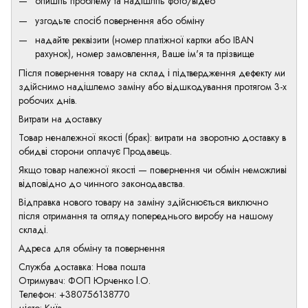
опишіть проблему та надішліть фото/відео
узгодьте спосіб повернення або обміну
надайте реквізити (номер платіжної картки або IBAN
рахунок), номер замовлення, Ваше ім'я та прізвище
Після повернення товару на склад і підтвердження дефекту ми
здійснимо надішлемо заміну або відшкодування протягом 3-х
робочих днів.
Витрати на доставку
Товар неналежної якості (брак): витрати на зворотню доставку в
обидві сторони оплачує Продавець.
Якщо товар належної якості — повернення чи обмін неможливі
відповідно до чинного законодавства.
Відправка нового товару на заміну здійснюється виключно
після отримання та огляду попереднього виробу на нашому
складі.
Адреса для обміну та повернення
Служба доставка: Нова пошта
Отримувач: ФОП Юрченко І.О.
Телефон: +380756138770