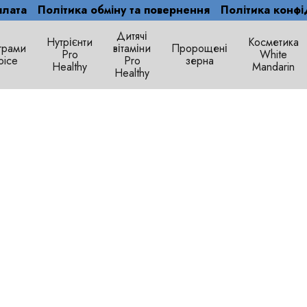
плата
Політика обміну та повернення
Політика конфі
Дитячі
Нутрієнти
Косметика
грами
вітаміни
Пророщені
Рro
White
oice
Pro
зерна
Healthy
Mandarin
Healthy