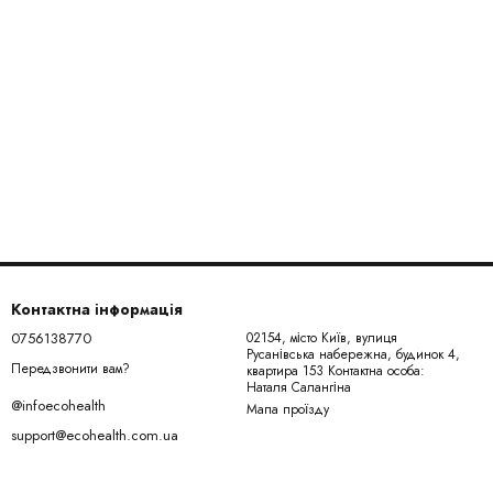
Контактна інформація
0756138770
02154, місто Київ, вулиця
Русанівська набережна, будинок 4,
Передзвонити вам?
квартира 153 Контактна особа:
Наталя Салангіна
@infoecohealth
Мапа проїзду
support@ecohealth.com.ua