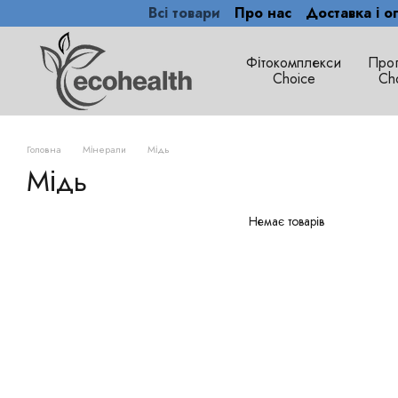
Всі товари
Про нас
Доставка і о
Перейти до основного контенту
Фітокомплекси
Про
Сhoice
Ch
Головна
Мінерали
Мідь
Мідь
Немає товарів