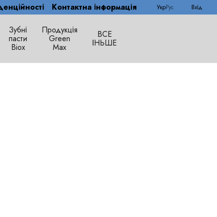
денційності
Контактна інформація
Укр
Рус
Вхід
Зубні
Продукція
ВСЕ
пасти
Green
ІНЬШЕ
Biox
Max