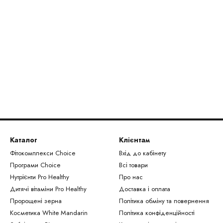
Каталог
Клієнтам
Фітокомплекси Сhoice
Вхід до кабінету
Програми Choice
Всі товари
Нутрієнти Рro Healthy
Про нас
Дитячі вітаміни Pro Healthy
Доставка і оплата
Пророщені зерна
Політика обміну та повернення
Косметика White Mandarin
Політика конфіденційності