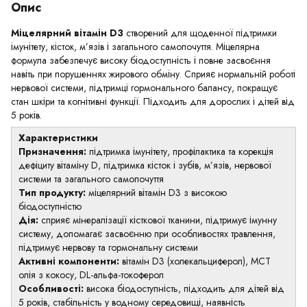
Опис
Міцелярний вітамін D3
створений для щоденної підтримки
імунітету, кісток, м’язів і загального самопочуття. Міцелярна
формула забезпечує високу біодоступність і повне засвоєння
навіть при порушеннях жирового обміну. Сприяє нормальній роботі
нервової системи, підтримці гормонального балансу, покращує
стан шкіри та когнітивні функції. Підходить для дорослих і дітей від
5 років.
Характеристики
Призначення:
підтримка імунітету, профілактика та корекція
дефіциту вітаміну D, підтримка кісток і зубів, м’язів, нервової
системи та загального самопочуття
Тип продукту:
міцелярний вітамін D3 з високою
біодоступністю
Дія:
сприяє мінералізації кісткової тканини, підтримує імунну
систему, допомагає засвоєнню при особливостях травлення,
підтримує нервову та гормональну системи
Активні компоненти:
вітамін D3 (холекальциферол), MCT
олія з кокосу, DL-альфа-токоферол
Особливості:
висока біодоступність, підходить для дітей від
5 років, стабільність у водному середовищі, наявність