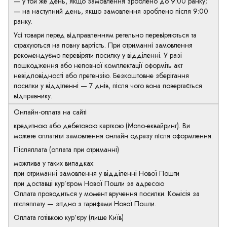
— у той же день, якщо замовлення зроблено до 9:00 ранку;
— на наступний день, якщо замовлення зроблено після 9:00
ранку.
Усі товари перед відправленням ретельно перевіряються та
страхуються на повну вартість. При отриманні замовлення
рекомендуємо перевіряти посилку у відділенні. У разі
пошкодження або неповної комплектації оформіть акт
невідповідності або претензію. Безкоштовне зберігання
посилки у відділенні — 7 днів, після чого вона повертається
відправнику.
Онлайн-оплата на сайті
кредитною або дебетовою карткою (Mono-еквайринг). Ви
можете оплатити замовлення онлайн одразу після оформлення.
Післяплата (оплата при отриманні)
можлива у таких випадках:
при отриманні замовлення у відділенні Нової Пошти
при доставці кур’єром Нової Пошти за адресою
Оплата проводиться у момент вручення посилки. Комісія за
післяплату — згідно з тарифами Нової Пошти.
Оплата готівкою кур’єру (лише Київ)