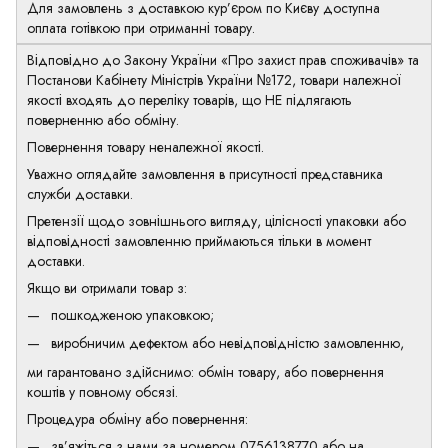
Для замовлень з доставкою кур’єром по Києву доступна
оплата готівкою при отриманні товару.
Відповідно до Закону України «Про захист прав споживачів» та
Постанови Кабінету Міністрів України №172, товари належної
якості входять до переліку товарів, що НЕ підлягають
поверненню або обміну.
Повернення товару неналежної якості.
Уважно оглядайте замовлення в присутності представника
служби доставки.
Претензії щодо зовнішнього вигляду, цілісності упаковки або
відповідності замовленню приймаються тільки в момент
доставки.
Якщо ви отримали товар з:
пошкодженою упаковкою;
виробничим дефектом або невідповідністю замовленню,
ми гарантовано здійснимо: обмін товару, або повернення
коштів у повному обсязі.
Процедура обміну або повернення:
зв’яжіться з нами за номером
0756138770
або на