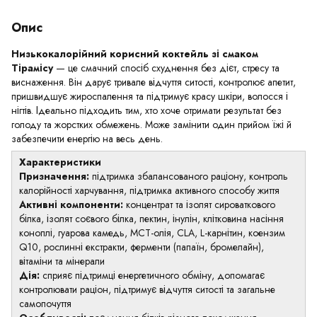
Опис
Низькокалорійний корисний коктейль зі смаком
Тірамісу
— це смачний спосіб схуднення без дієт, стресу та
виснаження. Він дарує тривале відчуття ситості, контролює апетит,
пришвидшує жироспалення та підтримує красу шкіри, волосся і
нігтів. Ідеально підходить тим, хто хоче отримати результат без
голоду та жорстких обмежень. Може замінити один прийом їжі й
забезпечити енергію на весь день.
Характеристики
Призначення:
підтримка збалансованого раціону, контроль
калорійності харчування, підтримка активного способу життя
Активні компоненти:
концентрат та ізолят сироваткового
білка, ізолят соєвого білка, пектин, інулін, клітковина насіння
коноплі, гуарова камедь, MCT-олія, CLA, L-карнітин, коензим
Q10, рослинні екстракти, ферменти (папаїн, бромелайн),
вітаміни та мінерали
Дія:
сприяє підтримці енергетичного обміну, допомагає
контролювати раціон, підтримує відчуття ситості та загальне
самопочуття