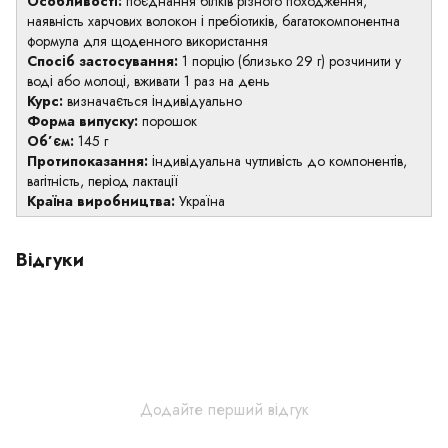
Особливості:
поєднання білків різного походження,
наявність харчових волокон і пребіотиків, багатокомпонентна
формула для щоденного використання
Спосіб застосування:
1 порцію (близько 29 г) розчинити у
воді або молоці, вживати 1 раз на день
Курс:
визначається індивідуально
Форма випуску:
порошок
Об’єм:
145 г
Протипоказання:
індивідуальна чутливість до компонентів,
вагітність, період лактації
Країна виробництва:
Україна
Відгуки
Додайте перший відгук