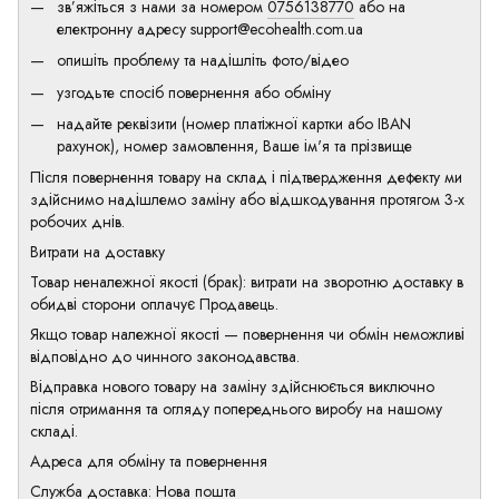
зв’яжіться з нами за номером
0756138770
або на
електронну адресу
support@ecohealth.com.ua
опишіть проблему та надішліть фото/відео
узгодьте спосіб повернення або обміну
надайте реквізити (номер платіжної картки або IBAN
рахунок), номер замовлення, Ваше ім'я та прізвище
Після повернення товару на склад і підтвердження дефекту ми
здійснимо надішлемо заміну або відшкодування протягом 3-х
робочих днів.
Витрати на доставку
Товар неналежної якості (брак): витрати на зворотню доставку в
обидві сторони оплачує Продавець.
Якщо товар належної якості — повернення чи обмін неможливі
відповідно до чинного законодавства.
Відправка нового товару на заміну здійснюється виключно
після отримання та огляду попереднього виробу на нашому
складі.
Адреса для обміну та повернення
Служба доставка: Нова пошта