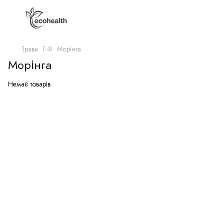
Трави
Г-Я
Морінга
Морінга
Немає товарів