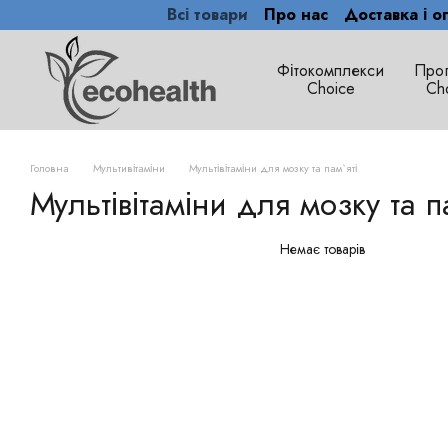
Всі товари
Про нас
Доставка і о
Перейти до основного контенту
Фітокомплекси
Про
Сhoice
Ch
Головна
Мультивітаміни
Мультівітаміни для мозку та пам`яті
Мультівітаміни для мозку та п
Немає товарів