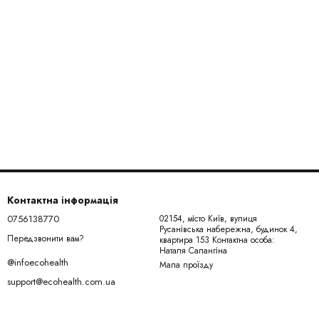
Контактна інформація
0756138770
02154, місто Київ, вулиця
Русанівська набережна, будинок 4,
Передзвонити вам?
квартира 153 Контактна особа:
Наталя Салангіна
@infoecohealth
Мапа проїзду
support@ecohealth.com.ua