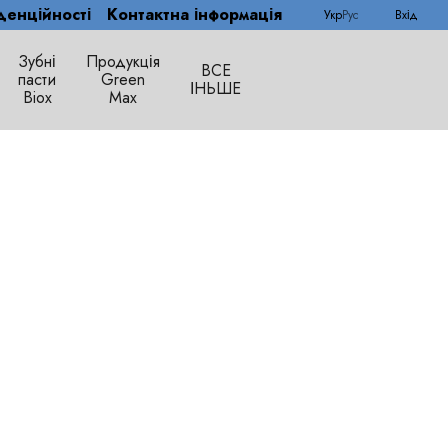
денційності
Контактна інформація
Укр
Рус
Вхід
Зубні
Продукція
ВСЕ
пасти
Green
ІНЬШЕ
Biox
Max