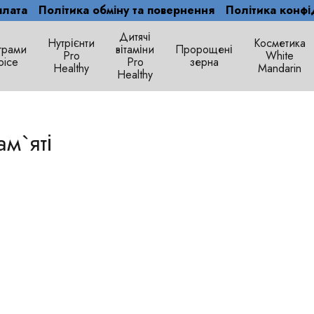
плата
Політика обміну та повернення
Політика конфі
Дитячі
Нутрієнти
Косметика
грами
вітаміни
Пророщені
Рro
White
oice
Pro
зерна
Healthy
Mandarin
Healthy
ам`яті