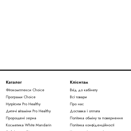
Каталог
Клієнтам
Фітокомплекси Сhoice
Вхід до кабінету
Програми Choice
Всі товари
Нутрієнти Рro Healthy
Про нас
Дитячі вітаміни Pro Healthy
Доставка і оплата
Пророщені зерна
Політика обміну та повернення
Косметика White Mandarin
Політика конфіденційності