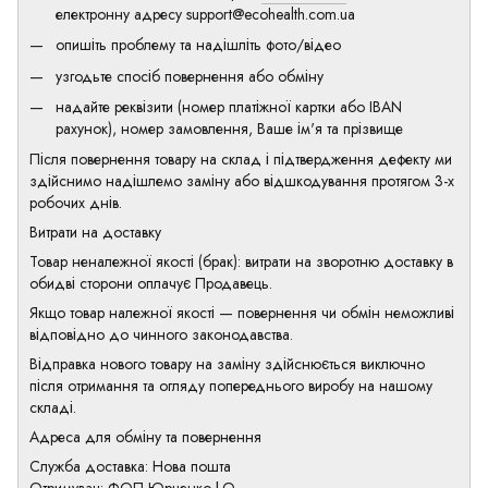
електронну адресу
support@ecohealth.com.ua
опишіть проблему та надішліть фото/відео
узгодьте спосіб повернення або обміну
надайте реквізити (номер платіжної картки або IBAN
рахунок), номер замовлення, Ваше ім'я та прізвище
Після повернення товару на склад і підтвердження дефекту ми
здійснимо надішлемо заміну або відшкодування протягом 3-х
робочих днів.
Витрати на доставку
Товар неналежної якості (брак): витрати на зворотню доставку в
обидві сторони оплачує Продавець.
Якщо товар належної якості — повернення чи обмін неможливі
відповідно до чинного законодавства.
Відправка нового товару на заміну здійснюється виключно
після отримання та огляду попереднього виробу на нашому
складі.
Адреса для обміну та повернення
Служба доставка: Нова пошта