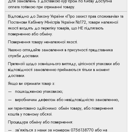
Для замовлень з доставкою кур’єром по Києву доступна
оплата готівкою при отриманні товару.
Відповідно до Закону України «Про захист прав споживачів» та
Постанови Кабінету Міністрів України №172, товари належної
якості входять до переліку товарів, що НЕ підлягають
поверненню або обміну.
Повернення товару неналежної якості.
Уважно оглядайте замовлення в присутності представника
служби доставки.
Претензії щодо зовнішнього вигляду, цілісності упаковки або
відповідності замовленню приймаються тільки в момент
доставки.
Якщо ви отримали товар з:
пошкодженою упаковкою;
виробничим дефектом або невідповідністю замовленню,
ми гарантовано здійснимо: обмін товару, або повернення
коштів у повному обсязі.
Процедура обміну або повернення:
зв’яжіться з нами за номером
0756138770
або на