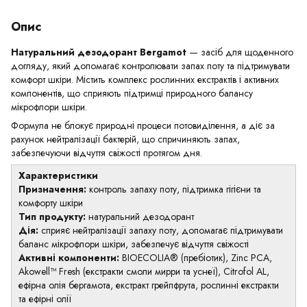
Опис
Натуральний дезодорант Bergamot
— засіб для щоденного
догляду, який допомагає контролювати запах поту та підтримувати
комфорт шкіри. Містить комплекс рослинних екстрактів і активних
компонентів, що сприяють підтримці природного балансу
мікрофлори шкіри.
Формула не блокує природні процеси потовиділення, а діє за
рахунок нейтралізації бактерій, що спричиняють запах,
забезпечуючи відчуття свіжості протягом дня.
Характеристики
Призначення:
контроль запаху поту, підтримка гігієни та
комфорту шкіри
Тип продукту:
натуральний дезодорант
Дія:
сприяє нейтралізації запаху поту, допомагає підтримувати
баланс мікрофлори шкіри, забезпечує відчуття свіжості
Активні компоненти:
BIOECOLIA® (пребіотик), Zinc PCA,
Akowell™ Fresh (екстракти смоли мирри та уснеї), Citrofol AL,
ефірна олія бергамота, екстракт грейпфрута, рослинні екстракти
та ефірні олії