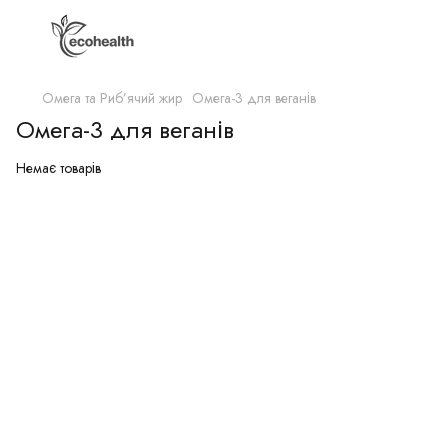
Омега та Риб’ячий жир
Омега-3 для веганів
Омега-3 для веганів
Немає товарів