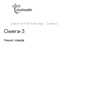
Омега та Риб’ячий жир
Омега-3
Омега-3
Немає товарів