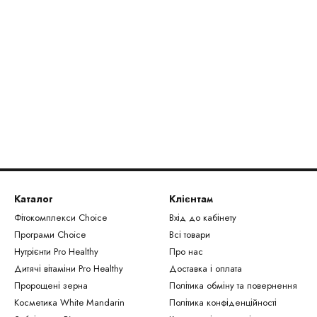
Каталог
Клієнтам
Фітокомплекси Сhoice
Вхід до кабінету
Програми Choice
Всі товари
Нутрієнти Рro Healthy
Про нас
Дитячі вітаміни Pro Healthy
Доставка і оплата
Пророщені зерна
Політика обміну та повернення
Косметика White Mandarin
Політика конфіденційності