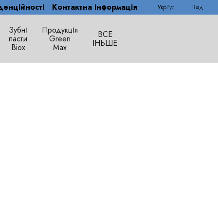
денційності
Контактна інформація
Укр
Рус
Вхід
Зубні
Продукція
ВСЕ
пасти
Green
ІНЬШЕ
Biox
Max