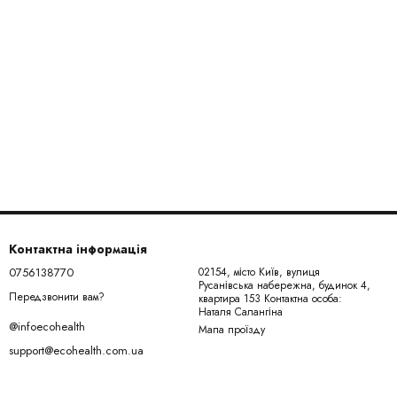
Контактна інформація
0756138770
02154, місто Київ, вулиця
Русанівська набережна, будинок 4,
Передзвонити вам?
квартира 153 Контактна особа:
Наталя Салангіна
@infoecohealth
Мапа проїзду
support@ecohealth.com.ua