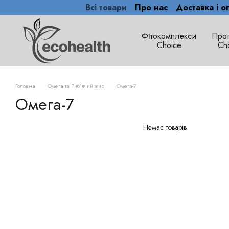
Всі товари
Про нас
Доставка і о
Перейти до основного контенту
Фітокомплекси
Про
Сhoice
Ch
Головна
Омега та Риб’ячий жир
Омега-7
Омега-7
Немає товарів