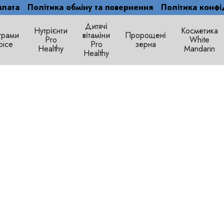
плата
Політика обміну та повернення
Політика конфі
Дитячі
Нутрієнти
Косметика
грами
вітаміни
Пророщені
Рro
White
oice
Pro
зерна
Healthy
Mandarin
Healthy