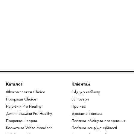
Каталог
Клієнтам
Фітокомплекси Сhoice
Вхід до кабінету
Програми Choice
Всі товари
Нутрієнти Рro Healthy
Про нас
Дитячі вітаміни Pro Healthy
Доставка і оплата
Пророщені зерна
Політика обміну та повернення
Косметика White Mandarin
Політика конфіденційності