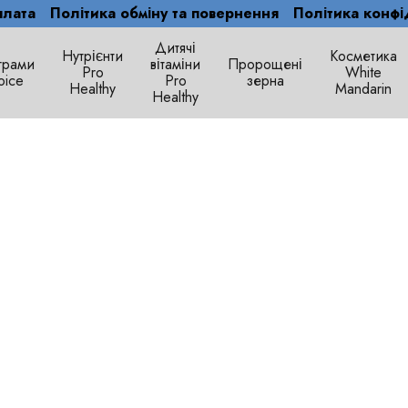
плата
Політика обміну та повернення
Політика конфі
Дитячі
Нутрієнти
Косметика
грами
вітаміни
Пророщені
Рro
White
oice
Pro
зерна
Healthy
Mandarin
Healthy