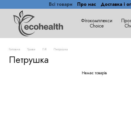
Всі товари
Про нас
Доставка і о
Перейти до основного контенту
Фітокомплекси
Про
Сhoice
Ch
Головна
Трави
Г-Я
Петрушка
Петрушка
Немає товарів