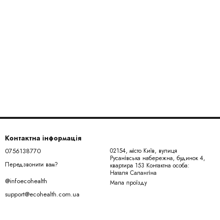
Контактна інформація
0756138770
02154, місто Київ, вулиця
Русанівська набережна, будинок 4,
Передзвонити вам?
квартира 153 Контактна особа:
Наталя Салангіна
@infoecohealth
Мапа проїзду
support@ecohealth.com.ua