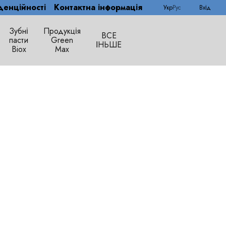
денційності
Контактна інформація
Укр
Рус
Вхід
Зубні
Продукція
ВСЕ
пасти
Green
ІНЬШЕ
Biox
Max