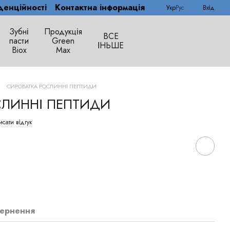
денційності
Контактна інформація
Укр
Рус
Вхід
Зубні
Продукція
ВСЕ
пасти
Green
ІНЬШЕ
Biox
Max
СИРОВАТКА РОСЛИННІ ПЕПТИДИ
СЛИННІ ПЕПТИДИ
сати відгук
ернення