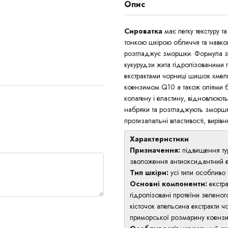
Опис
Сироватка
має легку текстуру т
тонкою шкірою обличчя та навкол
розгладжує зморшки. Формула з
кукурудзи жита гідролізованими 
екстрактами чорниці шишок хмел
коензимом Q10 а також оліями бу
колагену і еластину, відновлюють
набряки та розгладжують зморшк
протизапальні властивості, вирів
Характеристики
Призначення:
підвищення ту
зволоження антиоксидантний е
Тип шкіри:
усі типи особливо 
Основні компоненти:
екстр
гідролізовані протеїни зеленог
кісточок апельсина екстракти 
приморської розмарину коенз