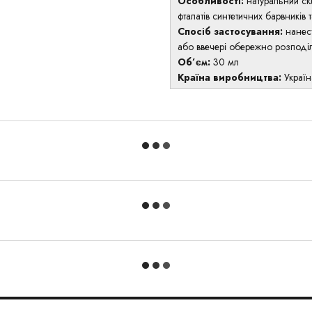
Особливості:
натуральний ск
фталатів синтетичних барвників 
Спосіб застосування:
нанес
або ввечері обережно розподіл
Об’єм:
30 мл
Країна виробництва:
Україн