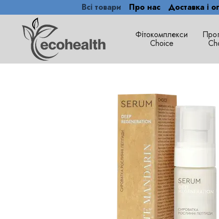
Всі товари
Про нас
Доставка і о
Перейти до основного контенту
Фітокомплекси
Про
Сhoice
Ch