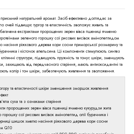
а приємний натуральний аромат. Засіб ефективно доглядає за
о очей підвищує тургор та еластичність зволожує живить та
багачена екстрактами пророщених зерен вівса пшениці ячменю
протеїнами зеленого горошку сої рисових висівок амінопептидом
ю насіння ріжкового дерева кори сосни приморської розмарину та
рачника і кісточок апельсина. Ці компоненти стимулюють синтез
 клітинні структури, підвищують пружність та тонус шкіри, зменшують
и, захищають від передчасного старіння, мають антиоксидантні та
нюють колір і тон шкіри, забезпечують живлення та зволоження.
ргору та еластичності шкіри зменшення зморшок живлення
фект
в’яла суха та з ознаками старіння
акти пророщених зерен вівса пшениці ячменю кукурудзи жита
о горошку сої рисових висівок амінопептид олії бурачника і
чорниці шишок хмелю насіння ріжкового дерева кори сосни
им Q10