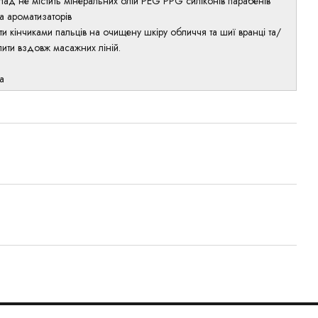
лад не містить мінеральних олій PEG PPG силіконів парабенів
та ароматизаторів
ти кінчиками пальців на очищену шкіру обличчя та шиї вранці та/
ити вздовж масажних ліній.
а