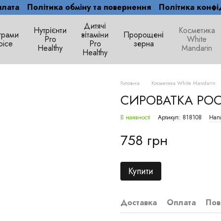
плата
Політика обміну та повернення
Політика конфі
Дитячі
Нутрієнти
Косметика
грами
вітаміни
Пророщені
Рro
White
oice
Pro
зерна
Healthy
Mandarin
Healthy
Головна
Косметика White Mandarin
СИРОВАТКА РО
В наявності
Артикул: 818108
Напи
758 грн
Купити
Доставка
Оплата
Пов