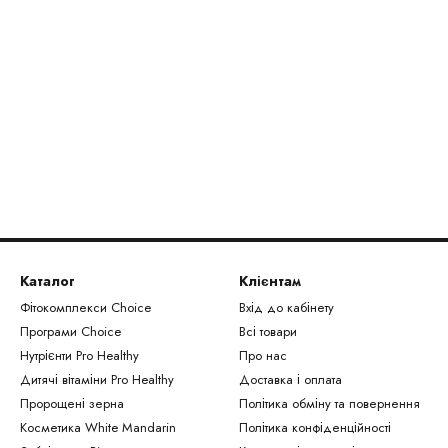
Каталог
Клієнтам
Фітокомплекси Сhoice
Вхід до кабінету
Програми Choice
Всі товари
Нутрієнти Рro Healthy
Про нас
Дитячі вітаміни Pro Healthy
Доставка і оплата
Пророщені зерна
Політика обміну та повернення
Косметика White Mandarin
Політика конфіденційності