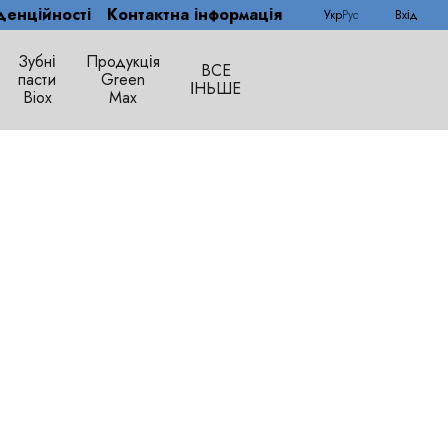
денційності
Контактна інформація
Укр
Рус
Вхід
Зубні
Продукція
ВСЕ
пасти
Green
ІНЬШЕ
Biox
Max