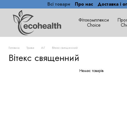
Всі товари
Про нас
Доставка і о
Перейти до основного контенту
Фітокомплекси
Про
Сhoice
Ch
Головна
Трави
А-Г
Вітекс священний
Вітекс священний
Немає товарів