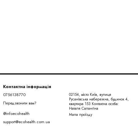
Контактна інформація
0756138770
02154, місто Київ, вулиця
Русанівська набережна, будинок 4,
Передзвонити вам?
квартира 153 Контактна особа:
Наталя Салангіна
@infoecohealth
Мапа проїзду
support@ecohealth.com.ua