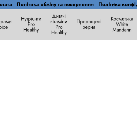
плата
Політика обміну та повернення
Політика конфі
Дитячі
Нутрієнти
Косметика
грами
вітаміни
Пророщені
Рro
White
oice
Pro
зерна
Healthy
Mandarin
Healthy