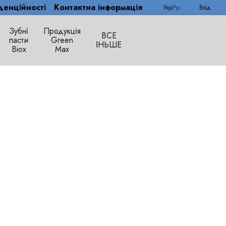
денційності
Контактна інформація
Укр
Рус
Вхід
Зубні
Продукція
ВСЕ
пасти
Green
ІНЬШЕ
Biox
Max