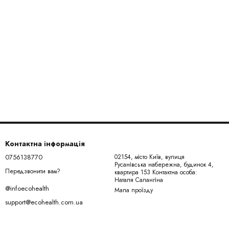
Контактна інформація
0756138770
02154, місто Київ, вулиця
Русанівська набережна, будинок 4,
Передзвонити вам?
квартира 153 Контактна особа:
Наталя Салангіна
@infoecohealth
Мапа проїзду
support@ecohealth.com.ua