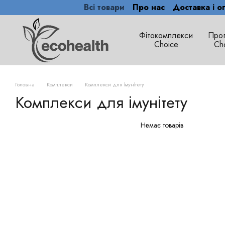
Всі товари
Про нас
Доставка і о
Перейти до основного контенту
Фітокомплекси
Про
Сhoice
Ch
Головна
Комплекси
Комплекси для імунітету
Комплекси для імунітету
Немає товарів