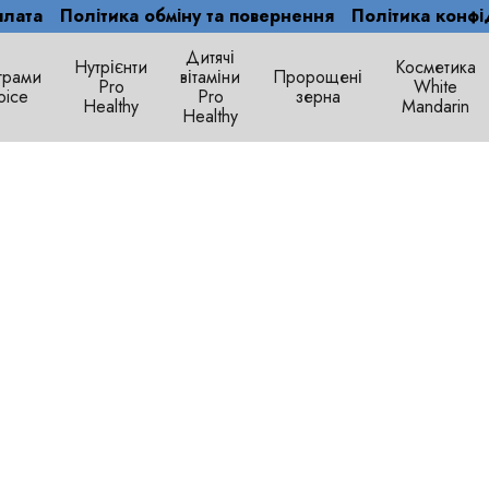
плата
Політика обміну та повернення
Політика конфі
Дитячі
Нутрієнти
Косметика
грами
вітаміни
Пророщені
Рro
White
oice
Pro
зерна
Healthy
Mandarin
Healthy