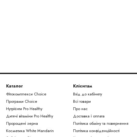
Каталог
Клієнтам
Фітокомплекси Сhoice
Вхід до кабінету
Програми Choice
Всі товари
Нутрієнти Рro Healthy
Про нас
Дитячі вітаміни Pro Healthy
Доставка і оплата
Пророщені зерна
Політика обміну та повернення
Косметика White Mandarin
Політика конфіденційності