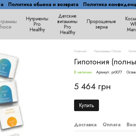
та
Политика обмена и возврата
Политика конфиденц
Детские
Нутриенты
Косм
граммы
витамины
Пророщеные
Pro
Wh
hoice
Pro
зерна
Healthy
Man
Healthy
Главная
Программы Choice
Гипот
Гипотония (полный
В наличии
Артикул: pr0077
Остав
5 464 грн
Купить
Доставка
Оплата
Воз