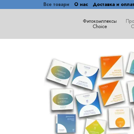
Все товари
О нас
Доставка и опла
Перейти к основному контенту
Фитокомплексы
Про
Choice
C