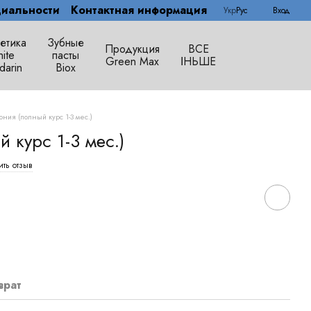
иальности
Контактная информация
Укр
Рус
Вход
етика
Зубные
Продукция
ВСЕ
ite
пасты
Green Max
ІНЬШЕ
darin
Biox
ония (полный курс 1-3 мес.)
 курс 1-3 мес.)
ить отзыв
врат