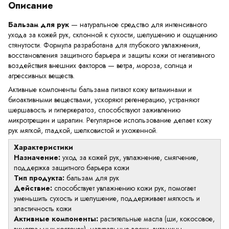
Описание
Бальзам для рук
— натуральное средство для интенсивного
ухода за кожей рук, склонной к сухости, шелушению и ощущению
стянутости. Формула разработана для глубокого увлажнения,
восстановления защитного барьера и защиты кожи от негативного
воздействия внешних факторов — ветра, мороза, солнца и
агрессивных веществ.
Активные компоненты бальзама питают кожу витаминами и
биоактивными веществами, ускоряют регенерацию, устраняют
шершавость и гиперкератоз, способствуют заживлению
микротрещин и царапин. Регулярное использование делает кожу
рук мягкой, гладкой, шелковистой и ухоженной.
Характеристики
Назначение:
уход за кожей рук, увлажнение, смягчение,
поддержка защитного барьера кожи
Тип продукта:
бальзам для рук
Действие:
способствует увлажнению кожи рук, помогает
уменьшить сухость и шелушение, поддерживает мягкость и
эластичность кожи
Активные компоненты:
растительные масла (ши, кокосовое,