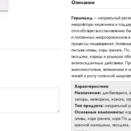
Описание
Гермицид
– натуральный раст
микрофлоры кишечника и поддер
способствует восстановлению ба
и патогенных микроорганизмов в
процессы пищеварения. Активные
листьев оливы, коры граната, По
гвоздики, корицы и ромашки обл
антиоксидантным действием. Пр
аминокислотами, витаминами и 
тканей и росту полезной микроф
Характеристики
Назначение:
дисбактериоз, в
запоры, метеоризм, изжога, от
Тип продукта:
натуральный р
Основные компоненты:
ко
оливы, кора граната, кора По д
красной конюшины, гвоздика, 