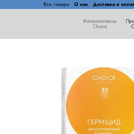
Все товари
О нас
Доставка и опла
Перейти к основному контенту
Фитокомплексы
Про
Choice
C