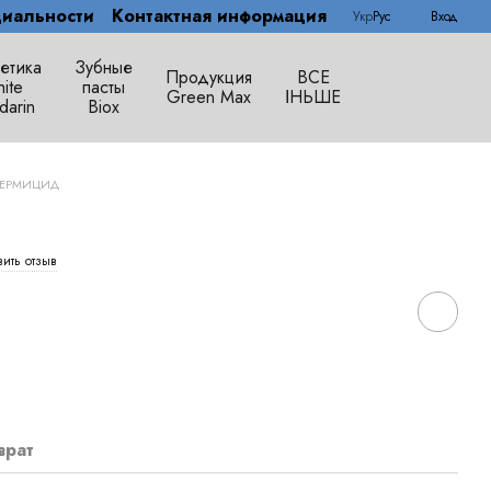
иальности
Контактная информация
Укр
Рус
Вход
етика
Зубные
Продукция
ВСЕ
ite
пасты
Green Max
ІНЬШЕ
darin
Biox
ГЕРМИЦИД
вить отзыв
врат