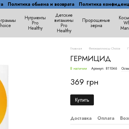
та
Политика обмена и возврата
Политика конфиденц
Детские
Нутриенты
Косм
граммы
витамины
Пророщеные
Pro
Wh
hoice
Pro
зерна
Healthy
Man
Healthy
Главная
Фитокомплексы Choice
ГЕРМИЦИД
В наличии
Артикул: 811046
Оста
369 грн
Купить
Доставка
Оплата
Воз