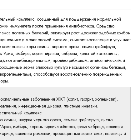
ительный комплекс, созданный для поддержания нормальной
жки иммунитета после применения антибиотиков. Средство
ланса полезных бактерий, регулирует рост дрожжеподобных грибов
 кишечнике и мочеполовой системе, снижает воспаление и улучшает
 компоненты коры осины, черного ореха, семян грейпфрута,
 д’Арко, имбиря, корня тирлича, чабреца, красной конюшины,
адают антибактериальным, противогрибковым, антисептическим и
орощенные зерна злаковых культур насыщают организм белками,
микроэлементами, способствуют восстановлению поврежденных
лоры.
оспалительные заболевания ЖКТ (колит, гастрит, холецистит),
равления, инфекционная диарея, глистные инвазии.
астительный комплекс.
ра осины, шкурка черного ореха, семена грейпфрута, листья
’Арко, имбирь, корень тирлича жёлтого, трава чабреца, соцветия
корица, соцветия ромашки, пророщенные зерна овса, пшеницы и