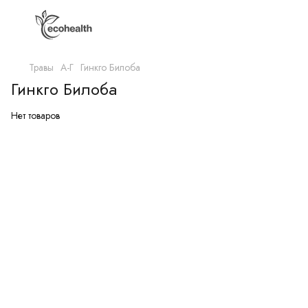
Травы
А-Г
Гинкго Билоба
Гинкго Билоба
Нет товаров