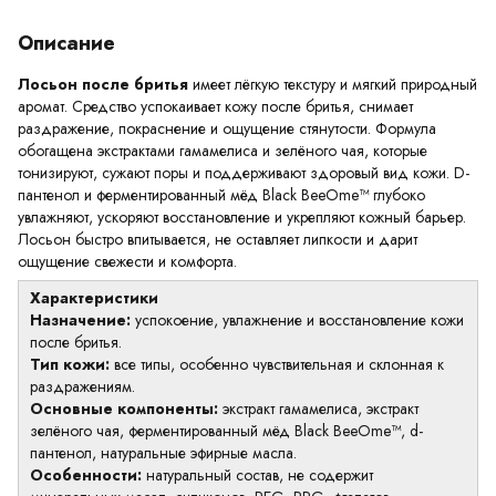
Описание
Лосьон после бритья
имеет лёгкую текстуру и мягкий природный
аромат. Средство успокаивает кожу после бритья, снимает
раздражение, покраснение и ощущение стянутости. Формула
обогащена экстрактами гамамелиса и зелёного чая, которые
тонизируют, сужают поры и поддерживают здоровый вид кожи. D-
пантенол и ферментированный мёд Black BeeOme™ глубоко
увлажняют, ускоряют восстановление и укрепляют кожный барьер.
Лосьон быстро впитывается, не оставляет липкости и дарит
ощущение свежести и комфорта.
Характеристики
Назначение:
успокоение, увлажнение и восстановление кожи
после бритья.
Тип кожи:
все типы, особенно чувствительная и склонная к
раздражениям.
Основные компоненты:
экстракт гамамелиса, экстракт
зелёного чая, ферментированный мёд Black BeeOme™, d-
пантенол, натуральные эфирные масла.
Особенности:
натуральный состав, не содержит