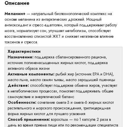
Описание
Меланин+
— натуральный биотехнологический комплекс на
основе меланина из антарктических дрожжей. Мощный
антиоксидант и стресс-адаптоген, который поддерживает работу
мозга, нормализует сон, улучшает метаболизм, способствует
восстановлению слизистой ЖКТ и снижает негативное влияние
токсинов и стресса.
Характеристики
Назначение:
поддержка сбалансированного рациона,
источник полиненасыщенных жирных кислот, поддержка
активного образа жизни
Активные компоненты:
рыбий жир (источник EPA и DHA),
масло льна, масло семян тыквы, масло зародышей пшеницы
Действие:
способствует поддержке обмена жиров, участвует
в метаболических процессах, помогает поддерживать общее
самочувствие и энергетический баланс
Особенности:
сочетание омега-3 и омега-6 жирных кислот
растительного и морского происхождения, триглицеридная
форма жирных кислот для лучшего усвоения
Способ применения:
взрослым — по 1 капсуле 2 раза в
день во время приема пищи или по рекомендации специалиста