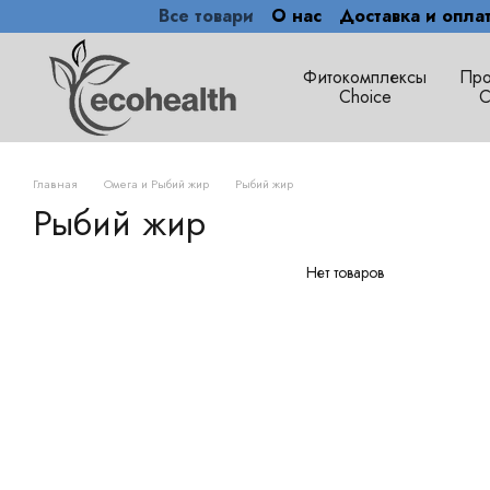
Все товари
О нас
Доставка и опла
Перейти к основному контенту
Фитокомплексы
Про
Choice
C
Главная
Омега и Рыбий жир
Рыбий жир
Рыбий жир
Нет товаров