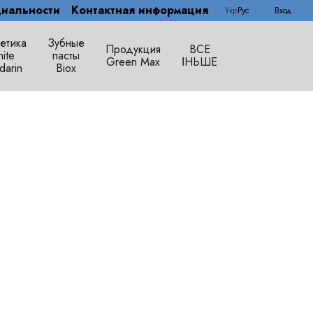
иальности
Контактная информация
Укр
Рус
Вход
етика
Зубные
Продукция
ВСЕ
ite
пасты
Green Max
ІНЬШЕ
darin
Biox