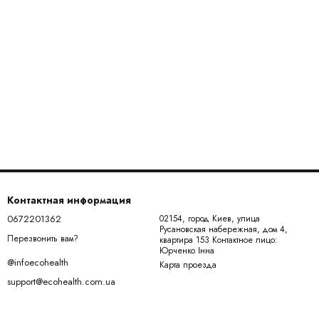
Контактная информация
0672201362
02154, город Киев, улица
Русановская набережная, дом 4,
Перезвонить вам?
квартира 153 Контактное лицо:
Юрченко Інна
@infoecohealth
Карта проезда
support@ecohealth.com.ua