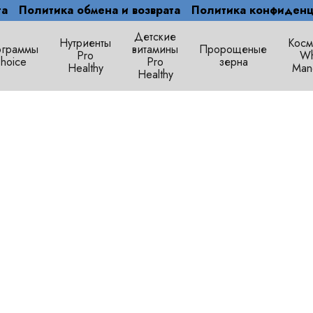
та
Политика обмена и возврата
Политика конфиденц
Детские
Нутриенты
Косм
граммы
витамины
Пророщеные
Pro
Wh
hoice
Pro
зерна
Healthy
Man
Healthy