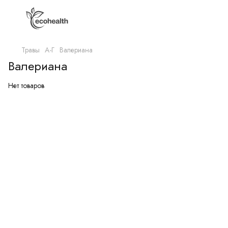
Травы
А-Г
Валериана
Валериана
Нет товаров