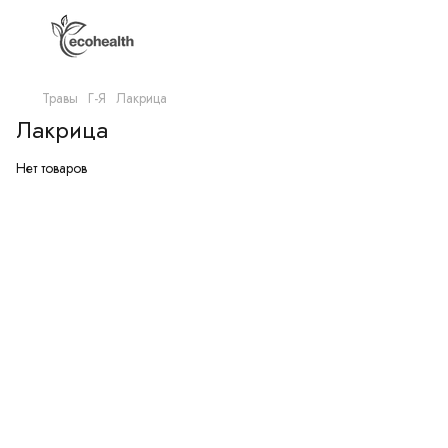
Травы
Г-Я
Лакрица
Лакрица
Нет товаров