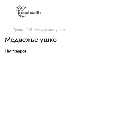
Травы
Г-Я
Медвежье ушко
Медвежье ушко
Нет товаров