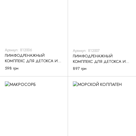
Артикул: 812006
Артикул: 812007
ЛИМФОДРЕНАЖНЫЙ
ЛИМФОДРЕНАЖНЫЙ
КОМПЛЕКС ДЛЯ ДЕТОКСА И
КОМПЛЕКС ДЛЯ ДЕТОКСА И
СНЯТИЯ ОТЕКОВ, 60 КАПСУЛ
СНЯТИЯ ОТЕКОВ, 90 КАПСУЛ
598 грн
897 грн