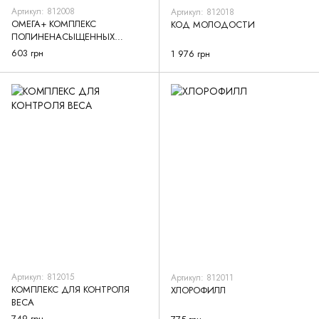
Артикул: 812008
Артикул: 812018
ОМЕГА+ КОМПЛЕКС
КОД МОЛОДОСТИ
ПОЛИНЕНАСЫЩЕННЫХ
ЖИРНИХ КИСЛОТ
603 грн
1 976 грн
Артикул: 812015
Артикул: 812011
КОМПЛЕКС ДЛЯ КОНТРОЛЯ
ХЛОРОФИЛЛ
ВЕСА
749 грн