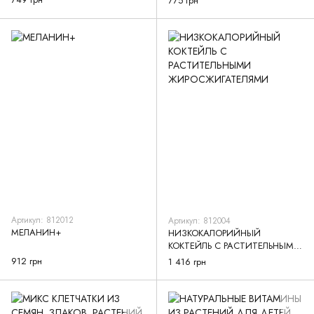
775 грн
Артикул: 812012
Артикул: 812004
МЕЛАНИН+
НИЗКОКАЛОРИЙНЫЙ
КОКТЕЙЛЬ С РАСТИТЕЛЬНЫМИ
ЖИРОСЖИГАТЕЛЯМИ
912 грн
1 416 грн