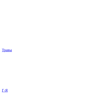
Травы
Г-Я